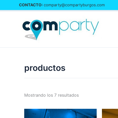
Ir
CONTACTO:
comparty@compartyburgos.com
al
contenido
productos
Mostrando los 7 resultados