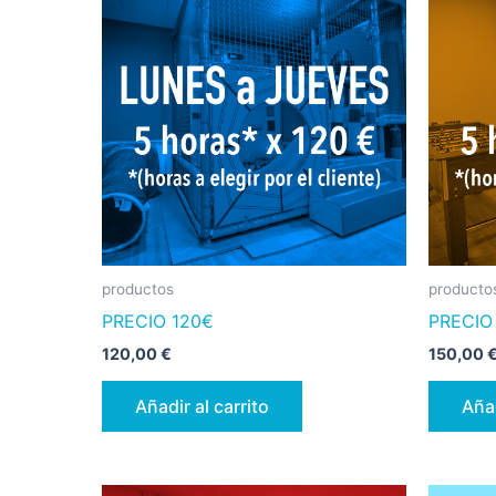
productos
producto
PRECIO 120€
PRECIO
120,00
€
150,00
Añadir al carrito
Añad